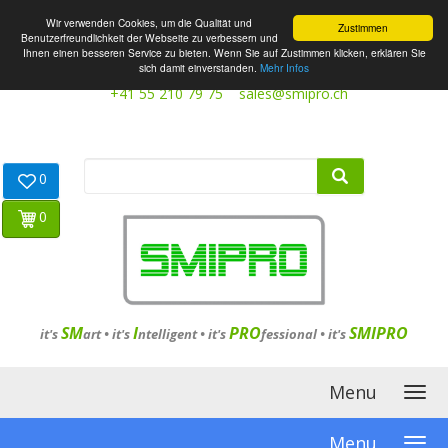
Wir verwenden Cookies, um die Qualität und
Zustimmen
Benutzerfreundlichkeit der Webseite zu verbessern und
Ihnen einen besseren Service zu bieten. Wenn Sie auf Zustimmen klicken, erklären Sie
sich damit einverstanden.
Mehr Infos
+41 55 210 79 75
sales@smipro.ch
0
0
SM
I
PRO
SMIPRO
it's
art •
it's
ntelligent
•
it's
fessional
•
it's
Menu
Menu