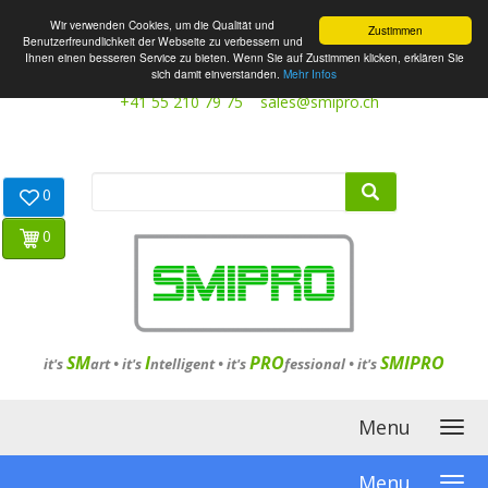
Wir verwenden Cookies, um die Qualität und
Zustimmen
Benutzerfreundlichkeit der Webseite zu verbessern und
Ihnen einen besseren Service zu bieten. Wenn Sie auf Zustimmen klicken, erklären Sie
sich damit einverstanden.
Mehr Infos
+41 55 210 79 75
sales@smipro.ch
0
0
SM
I
PRO
SMIPRO
it's
art •
it's
ntelligent
•
it's
fessional
•
it's
Menu
Menu