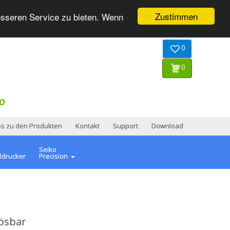
Zustimmen
esseren Service zu bieten. Wenn
0
0
O
os zu den Produkten
Kontakt
Support
Download
Seiko
ldrucker
Precision
lösbar