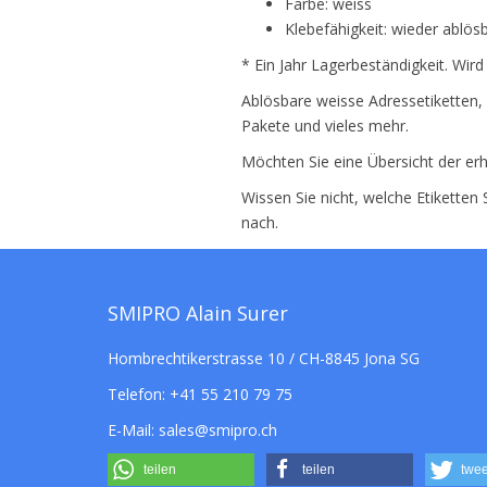
Farbe: weiss
Klebefähigkeit: wieder ablös
* Ein Jahr Lagerbeständigkeit. Wird
Ablösbare weisse Adressetiketten, 
Pakete und vieles mehr.
Möchten Sie eine Übersicht der erh
Wissen Sie nicht, welche Etiketten
nach.
SMIPRO Alain Surer
Hombrechtikerstrasse 10 / CH-8845 Jona SG
Telefon:
+41 55 210 79 75
E-Mail:
sales@smipro.ch
teilen
teilen
twee