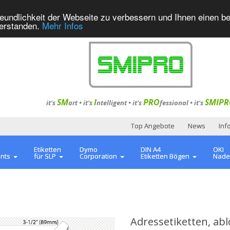
eundlichkeit der Webseite zu verbessern und Ihnen einen b
verstanden.
Mehr Infos
SM
I
PRO
SMIPR
it's
art •
it's
ntelligent
•
it's
fessional
•
it's
Top Angebote
News
Inf
Etiketten
Dymo
DIN A4
OKI
ents
für SLP
Corporation
Etiketten Bögen
Nade
Adressetiketten, ab