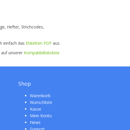
ge, Hefter, Strichcodes,
ch einfach das
Etiketten PDF
aus.
e auf unserer
Kompatibilitätsliste
Shop
Warenkorb
Wunschliste
Kasse
Mein Konto
News
Support