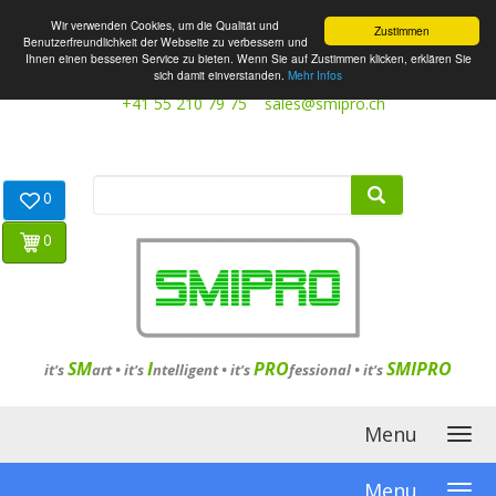
Wir verwenden Cookies, um die Qualität und
Zustimmen
Benutzerfreundlichkeit der Webseite zu verbessern und
Ihnen einen besseren Service zu bieten. Wenn Sie auf Zustimmen klicken, erklären Sie
sich damit einverstanden.
Mehr Infos
+41 55 210 79 75
sales@smipro.ch
0
0
SM
I
PRO
SMIPRO
it's
art •
it's
ntelligent
•
it's
fessional
•
it's
Menu
Menu