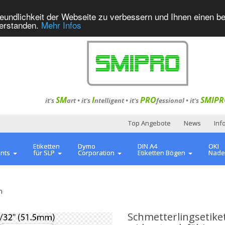
eundlichkeit der Webseite zu verbessern und Ihnen einen b
verstanden.
Mehr Infos
SM
I
PRO
SMIPR
it's
art •
it's
ntelligent
•
it's
fessional
•
it's
Top Angebote
News
Inf
Etiketten
Dymo
DIN A4
OKI
ents
für SLP
Corporation
Etiketten Bögen
Nade
m
Schmetterlingsetike