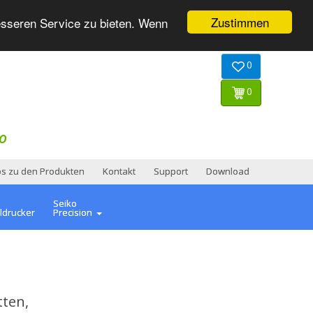
Zustimmen
esseren Service zu bieten. Wenn
0
0
O
os zu den Produkten
Kontakt
Support
Download
Seiko
ldrucker
Precision
tten,