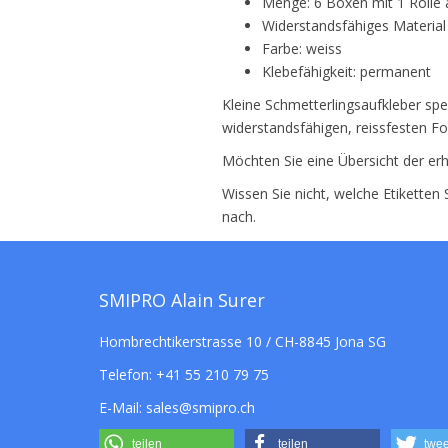
Menge: 6 Boxen mit 1 Rolle à
Widerstandsfähiges Material
Farbe: weiss
Klebefähigkeit: permanent
Kleine Schmetterlingsaufkleber spe
widerstandsfähigen, reissfesten Fol
Möchten Sie eine Übersicht der erh
Wissen Sie nicht, welche Etiketten
nach.
SMIPRO Alain Surer
Hombrechtikerstrasse 10 / CH-8845 Jona SG
Telefon:
+41 55 210 79 75
E-Mail:
sales@smipro.ch
teilen
teilen
twee