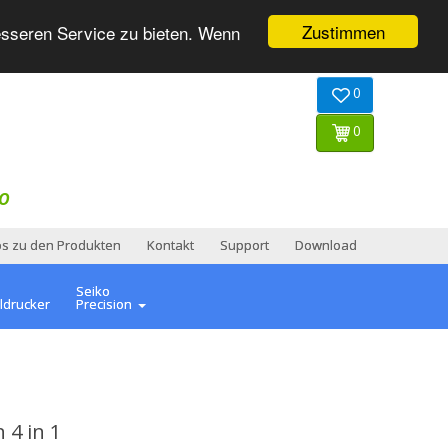
Zustimmen
esseren Service zu bieten. Wenn
0
0
O
os zu den Produkten
Kontakt
Support
Download
Seiko
ldrucker
Precision
 4 in 1