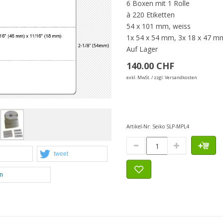
6 Boxen mit 1 Rolle
à 220 Etiketten
54 x 101 mm, weiss
1x 54 x 54 mm, 3x 18 x 47 m
Auf Lager
140.00 CHF
exkl. MwSt. / zzgl. Versandkosten
Artikel-Nr:
Seiko SLP-MPL4
tweet
en