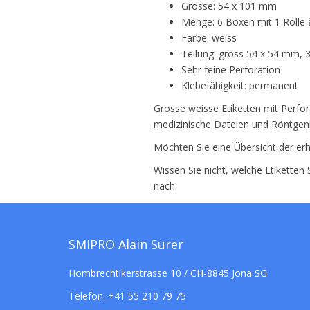
Grösse: 54 x 101 mm
Menge: 6 Boxen mit 1 Rolle 
Farbe: weiss
Teilung: gross 54 x 54 mm, 
Sehr feine Perforation
Klebefähigkeit: permanent
Grosse weisse Etiketten mit Perfor
medizinische Dateien und Röntgenb
Möchten Sie eine Übersicht der erh
Wissen Sie nicht, welche Etiketten
nach.
SMIPRO Alain Surer
Hombrechtikerstrasse 10 / CH-8845 Jona SG
Telefon:
+41 55 210 79 75