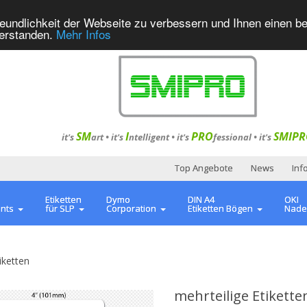
eundlichkeit der Webseite zu verbessern und Ihnen einen b
verstanden.
Mehr Infos
SM
I
PRO
SMIPR
it's
art •
it's
ntelligent
•
it's
fessional
•
it's
Top Angebote
News
Inf
Etiketten
Dymo
DIN A4
OKI
ents
für SLP
Corporation
Etiketten Bögen
Nade
iketten
mehrteilige Etiketten