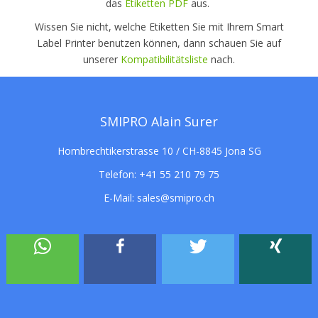
das
Etiketten PDF
aus.
Wissen Sie nicht, welche Etiketten Sie mit Ihrem Smart
Label Printer benutzen können, dann schauen Sie auf
unserer
Kompatibilitätsliste
nach.
SMIPRO Alain Surer
Hombrechtikerstrasse 10 / CH-8845 Jona SG
Telefon:
+41 55 210 79 75
E-Mail:
sales@smipro.ch