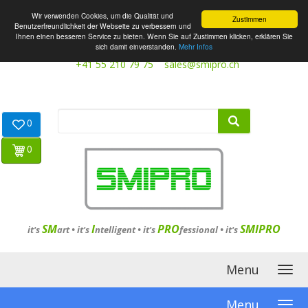
Wir verwenden Cookies, um die Qualität und
Zustimmen
Benutzerfreundlichkeit der Webseite zu verbessern und
Ihnen einen besseren Service zu bieten. Wenn Sie auf Zustimmen klicken, erklären Sie
sich damit einverstanden.
Mehr Infos
+41 55 210 79 75
sales@smipro.ch
0
0
SM
I
PRO
SMIPRO
it's
art •
it's
ntelligent
•
it's
fessional
•
it's
Menu
Menu