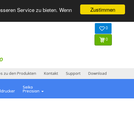
Zustimmen
esseren Service zu bieten. Wenn
0
0
O
os zu den Produkten
Kontakt
Support
Download
Seiko
ldrucker
Precision