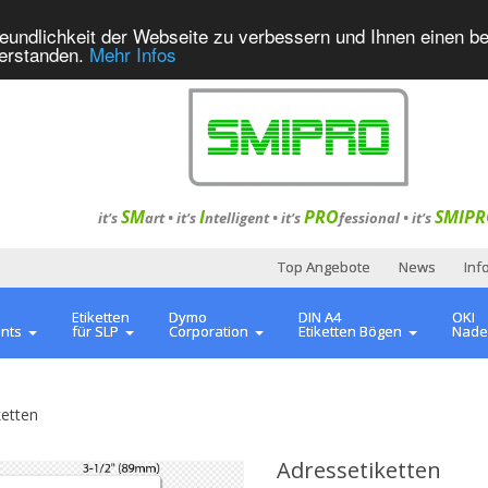
eundlichkeit der Webseite zu verbessern und Ihnen einen b
verstanden.
Mehr Infos
SM
I
PRO
SMIPR
it's
art •
it's
ntelligent
•
it's
fessional
•
it's
Top Angebote
News
Inf
Etiketten
Dymo
DIN A4
OKI
ents
für SLP
Corporation
Etiketten Bögen
Nade
ketten
Adressetiketten