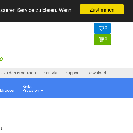
Zustimmen
esseren Service zu bieten. Wenn
0
0
O
os zu den Produkten
Kontakt
Support
Download
Seiko
ldrucker
Precision
u