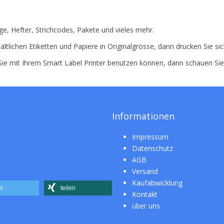
e, Hefter, Strichcodes, Pakete und vieles mehr.
ältlichen Etiketten und Papiere in Originalgrösse, dann drucken Sie si
 Sie mit Ihrem Smart Label Printer benutzen können, dann schauen Si
Informationen
Impressum
Datenschutz
AGB
Versand
Kaufabwicklung
t
teilen
Kontakt
über uns