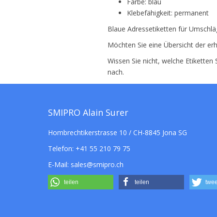
Farbe: blau
Klebefähigkeit: permanent
Blaue Adressetiketten für Umschläg
Möchten Sie eine Übersicht der erh
Wissen Sie nicht, welche Etiketten
nach.
SMIPRO Alain Surer
Hombrechtikerstrasse 10 / CH-8845 Jona SG
Telefon:
+41 55 210 79 75
E-Mail:
sales@smipro.ch
teilen
teilen
twee