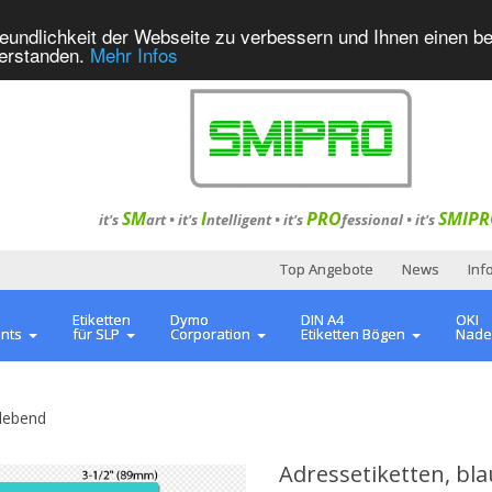
eundlichkeit der Webseite zu verbessern und Ihnen einen b
verstanden.
Mehr Infos
SM
I
PRO
SMIPR
it's
art •
it's
ntelligent
•
it's
fessional
•
it's
Top Angebote
News
Inf
Etiketten
Dymo
DIN A4
OKI
ents
für SLP
Corporation
Etiketten Bögen
Nade
lebend
Adressetiketten, bla