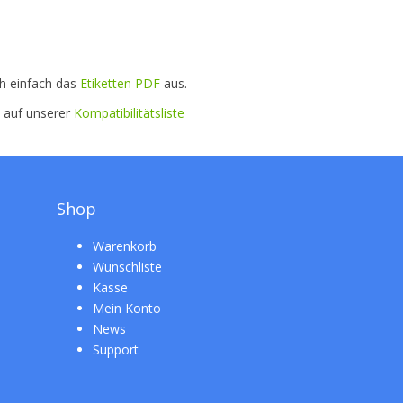
ch einfach das
Etiketten PDF
aus.
e auf unserer
Kompatibilitätsliste
Shop
Warenkorb
Wunschliste
Kasse
Mein Konto
News
Support