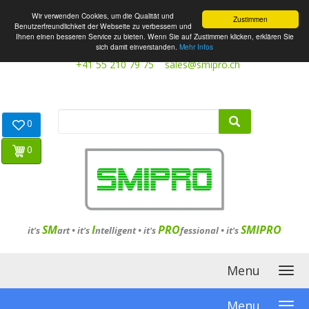
Wir verwenden Cookies, um die Qualität und
Zustimmen
Benutzerfreundlichkeit der Webseite zu verbessern und
Ihnen einen besseren Service zu bieten. Wenn Sie auf Zustimmen klicken, erklären Sie
sich damit einverstanden.
Mehr Infos
+41 55 210 79 75
sales@smipro.ch
0
0
SM
I
PRO
SMIPRO
it's
art •
it's
ntelligent
•
it's
fessional
•
it's
Menu
Menu