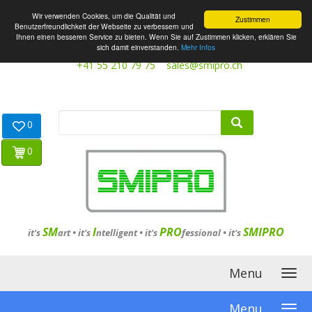
Wir verwenden Cookies, um die Qualität und
Zustimmen
Benutzerfreundlichkeit der Webseite zu verbessern und
Ihnen einen besseren Service zu bieten. Wenn Sie auf Zustimmen klicken, erklären Sie
sich damit einverstanden.
Mehr Infos
+41 55 210 79 75
sales@smipro.ch
0
0
SM
I
PRO
SMIPRO
it's
art •
it's
ntelligent
•
it's
fessional
•
it's
Menu
Menu