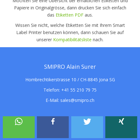
Möchten Sie eine Übersicht der erhältlichen Etiketten und
Papiere in Originalgrösse, dann drucken Sie sich einfach
das
Etiketten PDF
aus.
Wissen Sie nicht, welche Etiketten Sie mit Ihrem Smart
Label Printer benutzen können, dann schauen Sie auf
unserer
Kompatibilitätsliste
nach.
SMIPRO Alain Surer
Hombrechtikerstrasse 10 / CH-8845 Jona SG
Telefon:
+41 55 210 79 75
E-Mail:
sales@smipro.ch