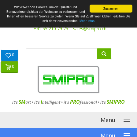
Wir verwenden Cookies, um die Qualität und
Zustimmen
Benutzerfreundlichkeit der Webseite zu verbessern und
Ihnen einen besseren Service zu bieten. Wenn Sie auf Zustimmen klicken, erklären Sie
sich damit einverstanden.
Mehr Infos
+41 55 210 79 75
sales@smipro.ch
0
0
SM
I
PRO
SMIPRO
it's
art •
it's
ntelligent
•
it's
fessional
•
it's
Menu
Menu