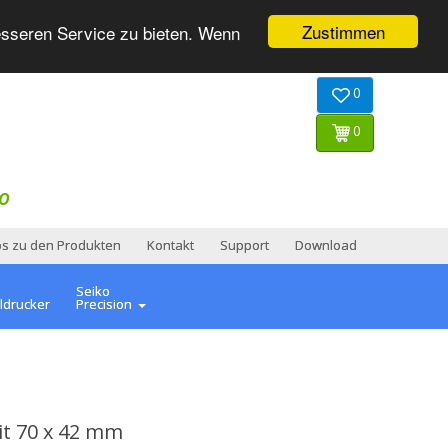
Zustimmen
esseren Service zu bieten. Wenn
0
0
O
os zu den Produkten
Kontakt
Support
Download
Seiko
ldrucker
Precision
it 70 x 42 mm