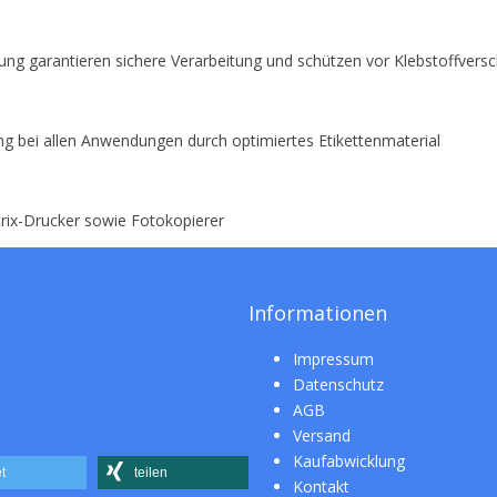
rung garantieren sichere Verarbeitung und schützen vor Klebstoffver
ng bei allen Anwendungen durch optimiertes Etikettenmaterial
atrix-Drucker sowie Fotokopierer
Informationen
Impressum
Datenschutz
AGB
Versand
Kaufabwicklung
t
teilen
Kontakt