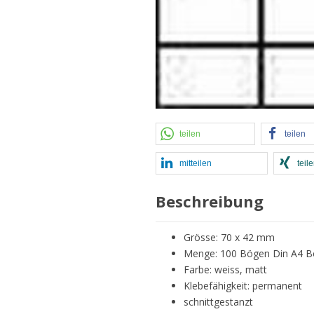
teilen
teilen
mitteilen
teil
Beschreibung
Grösse: 70 x 42 mm
Menge: 100 Bögen Din A4 Bög
Farbe: weiss, matt
Klebefähigkeit: permanent
schnittgestanzt