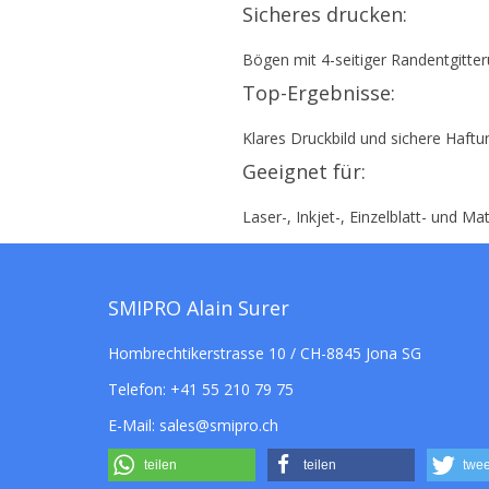
Sicheres drucken:
Bögen mit 4-seitiger Randentgitte
Top-Ergebnisse:
Klares Druckbild und sichere Haftu
Geeignet für:
Laser-, Inkjet-, Einzelblatt- und M
SMIPRO Alain Surer
Hombrechtikerstrasse 10 / CH-8845 Jona SG
Telefon:
+41 55 210 79 75
E-Mail:
sales@smipro.ch
teilen
teilen
twee