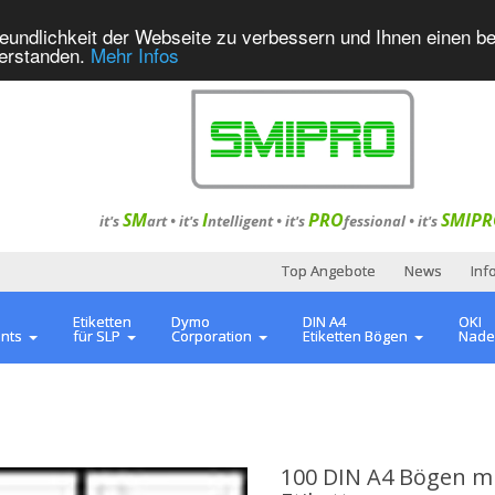
eundlichkeit der Webseite zu verbessern und Ihnen einen b
verstanden.
Mehr Infos
SM
I
PRO
SMIPR
it's
art •
it's
ntelligent
•
it's
fessional
•
it's
Top Angebote
News
Inf
Etiketten
Dymo
DIN A4
OKI
ents
für SLP
Corporation
Etiketten Bögen
Nade
100 DIN A4 Bögen m