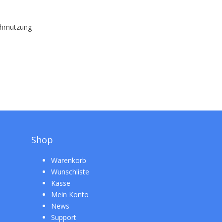
schmutzung
Shop
Warenkorb
Wunschliste
Kasse
Mein Konto
News
Support