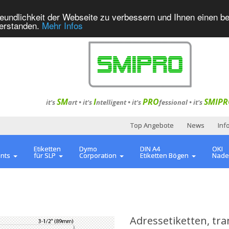
eundlichkeit der Webseite zu verbessern und Ihnen einen b
verstanden.
Mehr Infos
SM
I
PRO
SMIPR
it's
art •
it's
ntelligent
•
it's
fessional
•
it's
Top Angebote
News
Inf
Etiketten
Dymo
DIN A4
OKI
ents
für SLP
Corporation
Etiketten Bögen
Nade
Adressetiketten, tr