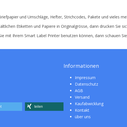
 Briefpapier und Umschläge, Hefter, Strichcodes, Pakete und vieles me
ältlichen Etiketten und Papiere in Originalgrösse, dann drucken Sie si
 Sie mit Ihrem Smart Label Printer benutzen können, dann schauen Si
Informationen
Impressum
Datenschutz
AGB
Versand
Kaufabwicklung
t
teilen
Kontakt
über uns