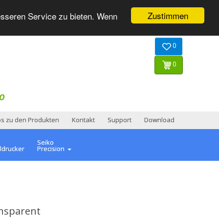
Zustimmen
esseren Service zu bieten. Wenn
0
0
O
os zu den Produkten
Kontakt
Support
Download
Seiko
ldrucker
Precision
ansparent