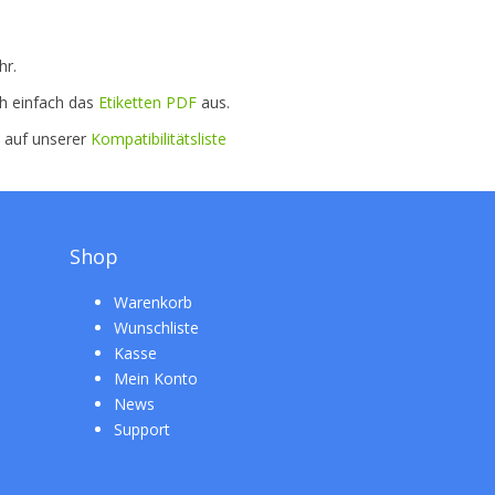
hr.
ch einfach das
Etiketten PDF
aus.
e auf unserer
Kompatibilitätsliste
Shop
Warenkorb
Wunschliste
Kasse
Mein Konto
News
Support