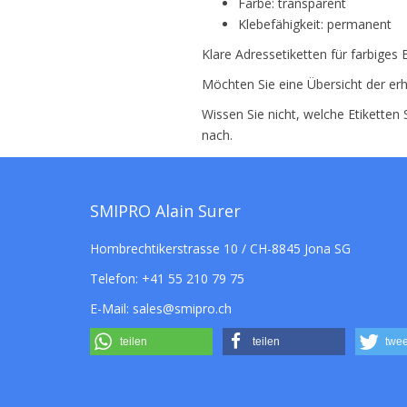
Farbe: transparent
Klebefähigkeit: permanent
Klare Adressetiketten für farbiges
Möchten Sie eine Übersicht der erh
Wissen Sie nicht, welche Etiketten
nach.
SMIPRO Alain Surer
Hombrechtikerstrasse 10 / CH-8845 Jona SG
Telefon:
+41 55 210 79 75
E-Mail:
sales@smipro.ch
teilen
teilen
twee