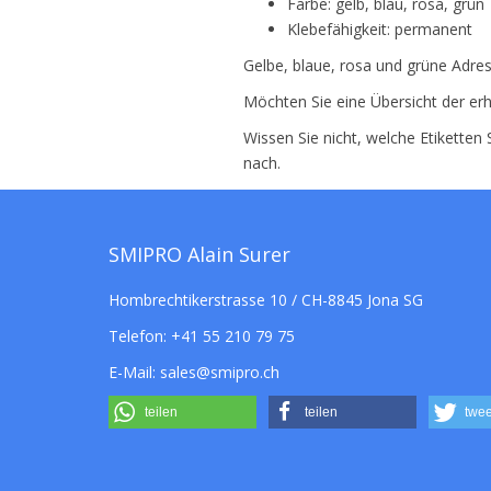
Farbe: gelb, blau, rosa, grün
Klebefähigkeit: permanent
Gelbe, blaue, rosa und grüne Adres
Möchten Sie eine Übersicht der erh
Wissen Sie nicht, welche Etiketten
nach.
SMIPRO Alain Surer
Hombrechtikerstrasse 10 / CH-8845 Jona SG
Telefon:
+41 55 210 79 75
E-Mail:
sales@smipro.ch
teilen
teilen
twee