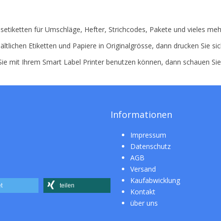
setiketten für Umschläge, Hefter, Strichcodes, Pakete und vieles meh
ältlichen Etiketten und Papiere in Originalgrösse, dann drucken Sie si
 Sie mit Ihrem Smart Label Printer benutzen können, dann schauen Si
Informationen
Impressum
Datenschutz
AGB
Versand
Kaufabwicklung
t
teilen
Kontakt
über uns