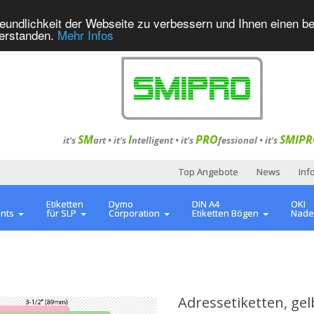
eundlichkeit der Webseite zu verbessern und Ihnen einen b
verstanden.
Mehr Infos
SM
I
PRO
SMIPR
it's
art •
it's
ntelligent
•
it's
fessional
•
it's
Top Angebote
News
Inf
Etiketten
Dymo
DIN A4
OKI
ents
für SLP
Corporation
Etiketten Bögen
Nade
Adressetiketten, ge