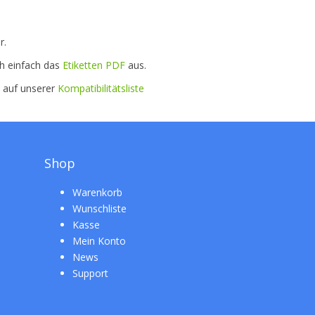
r.
ch einfach das
Etiketten PDF
aus.
e auf unserer
Kompatibilitätsliste
Shop
Warenkorb
Wunschliste
Kasse
Mein Konto
News
Support