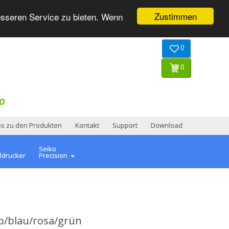
Zustimmen
esseren Service zu bieten. Wenn
0
0
O
os zu den Produkten
Kontakt
Support
Download
Seiko
ldrucker
Precision
lb/blau/rosa/grün