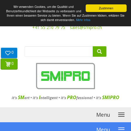
Wir verwenden Cookies, um die Qualität und
Zustimmen
Benutzerfreundlichkeit der Webseite zu verbessern und
Ihnen einen besseren Service zu bieten. Wenn Sie auf Zustimmen klicken, erklären Sie
sich damit einverstanden.
Mehr Infos
+41 55 210 79 75
sales@smipro.ch
0
0
SM
I
PRO
SMIPRO
it's
art •
it's
ntelligent
•
it's
fessional
•
it's
Menu
Menu