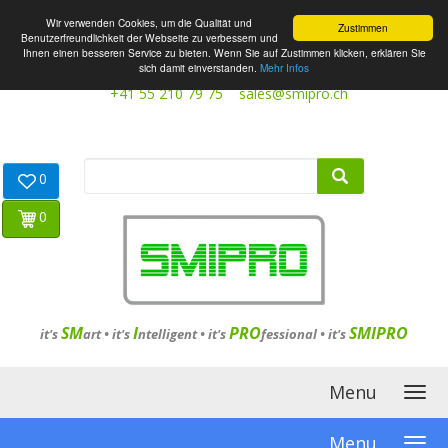
Wir verwenden Cookies, um die Qualität und
Zustimmen
Benutzerfreundlichkeit der Webseite zu verbessern und
Ihnen einen besseren Service zu bieten. Wenn Sie auf Zustimmen klicken, erklären Sie
sich damit einverstanden.
Mehr Infos
+41 55 210 79 75
sales@smipro.ch
0
0
SM
I
PRO
SMIPRO
it's
art •
it's
ntelligent
•
it's
fessional
•
it's
Menu
Menu