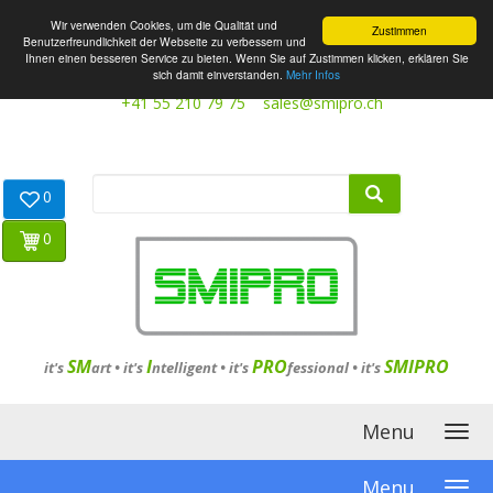
Wir verwenden Cookies, um die Qualität und
Zustimmen
Benutzerfreundlichkeit der Webseite zu verbessern und
Ihnen einen besseren Service zu bieten. Wenn Sie auf Zustimmen klicken, erklären Sie
sich damit einverstanden.
Mehr Infos
+41 55 210 79 75
sales@smipro.ch
0
0
SM
I
PRO
SMIPRO
it's
art •
it's
ntelligent
•
it's
fessional
•
it's
Menu
Menu