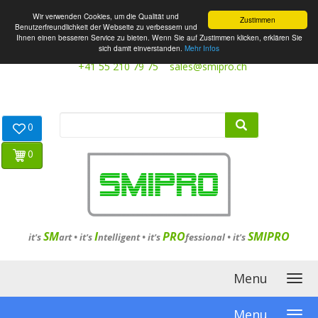
Wir verwenden Cookies, um die Qualität und
Zustimmen
Benutzerfreundlichkeit der Webseite zu verbessern und
Ihnen einen besseren Service zu bieten. Wenn Sie auf Zustimmen klicken, erklären Sie
sich damit einverstanden.
Mehr Infos
+41 55 210 79 75
sales@smipro.ch
0
0
SM
I
PRO
SMIPRO
it's
art •
it's
ntelligent
•
it's
fessional
•
it's
Menu
Menu