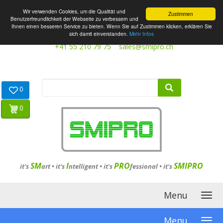
Wir verwenden Cookies, um die Qualität und
Zustimmen
Benutzerfreundlichkeit der Webseite zu verbessern und
Ihnen einen besseren Service zu bieten. Wenn Sie auf Zustimmen klicken, erklären Sie
sich damit einverstanden.
Mehr Infos
+41 55 210 79 75
sales@smipro.ch
0
0
SM
I
PRO
SMIPRO
it's
art •
it's
ntelligent
•
it's
fessional
•
it's
Menu
Menu