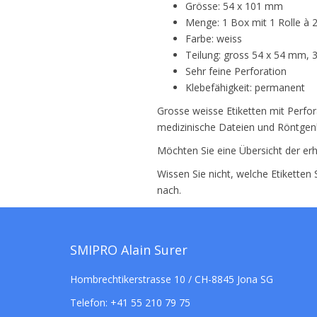
Grösse: 54 x 101 mm
Menge: 1 Box mit 1 Rolle à 2
Farbe: weiss
Teilung: gross 54 x 54 mm, 
Sehr feine Perforation
Klebefähigkeit: permanent
Grosse weisse Etiketten mit Perfor
medizinische Dateien und Röntgenb
Möchten Sie eine Übersicht der erh
Wissen Sie nicht, welche Etiketten
nach.
SMIPRO Alain Surer
Hombrechtikerstrasse 10 / CH-8845 Jona SG
Telefon:
+41 55 210 79 75