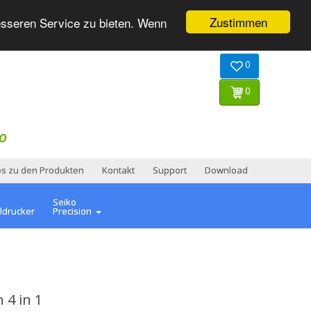
Zustimmen
esseren Service zu bieten. Wenn
0
0
O
os zu den Produkten
Kontakt
Support
Download
Seiko
ldrucker
Precision
 4 in 1