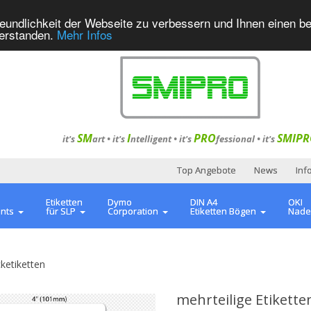
eundlichkeit der Webseite zu verbessern und Ihnen einen b
verstanden.
Mehr Infos
SM
I
PRO
SMIPR
it's
art •
it's
ntelligent
•
it's
fessional
•
it's
Top Angebote
News
Inf
Etiketten
Dymo
DIN A4
OKI
ents
für SLP
Corporation
Etiketten Bögen
Nade
etiketten
mehrteilige Etiketten