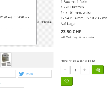
1 Box mit 1 Rolle
à 220 Etiketten
54 x 101 mm, weiss
1x 54 x 54 mm, 3x 18 x 47 m
Auf Lager
23.50 CHF
exkl. MwSt. / zzgl. Versandkosten
Artikel-Nr:
Seiko SLP-MPL4 Box
tweet
en