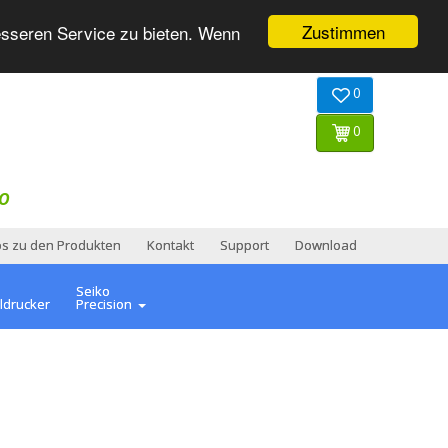
Zustimmen
esseren Service zu bieten. Wenn
0
0
O
os zu den Produkten
Kontakt
Support
Download
Seiko
ldrucker
Precision