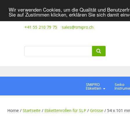
Wir verwenden Cookies, um die Qualität und Benutzerfr
Sie auf Zustimmen klicken, erklären Sie sich damit ein
+41 55 210 79 75
sales@smipro.ch
SMIPRO
Seiko
Etiketten
Instrum
Home /
Startseite
/
Etikettenrollen für SLP
/
Grösse
/
54 x 101 m