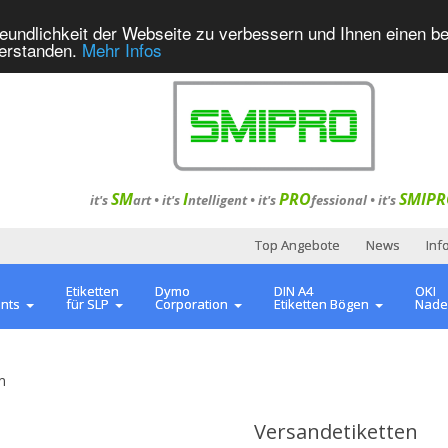
eundlichkeit der Webseite zu verbessern und Ihnen einen b
verstanden.
Mehr Infos
SM
I
PRO
SMIPR
it's
art •
it's
ntelligent
•
it's
fessional
•
it's
Top Angebote
News
Inf
Etiketten
Dymo
DIN A4
OKI
ents
für SLP
Corporation
Etiketten Bögen
Nade
m
Versandetiketten