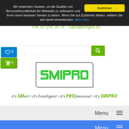
Wir verwenden Cookies, um die Qualität und
Zustimmen
Benutzerfreundlichkeit der Webseite zu verbessern und
Ihnen einen besseren Service zu bieten. Wenn Sie auf Zustimmen klicken, erklären Sie
sich damit einverstanden.
Mehr Infos
+41 55 210 79 75
sales@smipro.ch
0
0
SM
I
PRO
SMIPRO
it's
art •
it's
ntelligent
•
it's
fessional
•
it's
Menu
Menu