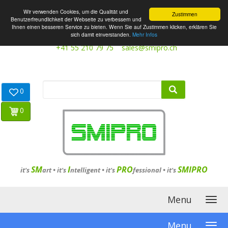
Wir verwenden Cookies, um die Qualität und
Zustimmen
Benutzerfreundlichkeit der Webseite zu verbessern und
Ihnen einen besseren Service zu bieten. Wenn Sie auf Zustimmen klicken, erklären Sie
sich damit einverstanden.
Mehr Infos
+41 55 210 79 75
sales@smipro.ch
0
0
SM
I
PRO
SMIPRO
it's
art •
it's
ntelligent
•
it's
fessional
•
it's
Menu
Menu