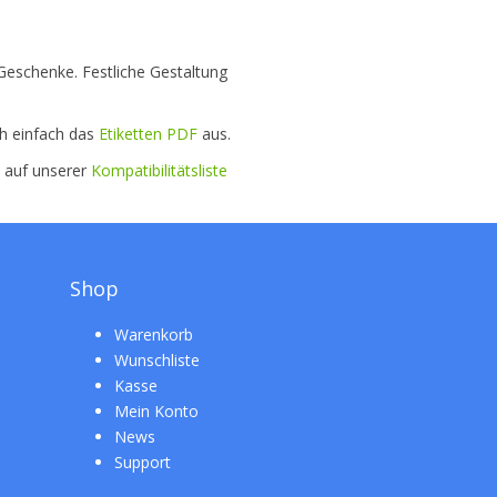
Geschenke. Festliche Gestaltung
ch einfach das
Etiketten PDF
aus.
e auf unserer
Kompatibilitätsliste
Shop
Warenkorb
Wunschliste
Kasse
Mein Konto
News
Support