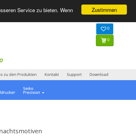
Zustimmen
esseren Service zu bieten. Wenn
0
0
O
os zu den Produkten
Kontakt
Support
Download
Seiko
ldrucker
Precision
hnachtsmotiven