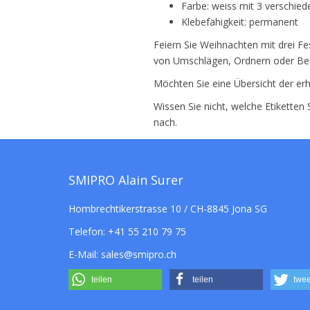
Farbe: weiss mit 3 verschi
Klebefähigkeit: permanent
Feiern Sie Weihnachten mit drei F
von Umschlägen, Ordnern oder Ber
Möchten Sie eine Übersicht der erh
Wissen Sie nicht, welche Etiketten
nach.
SMIPRO Alain Surer
Hombrechtikerstrasse 10 / CH-8845 Jona SG
Telefon:
+41 55 210 79 75
E-Mail:
sales@smipro.ch
teilen
teilen
twee