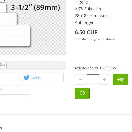
1 Rolle
à 75 Etiketten
28 x 89 mm, weiss
Auf Lager
6.50 CHF
exkl. MwSt. / zzgl. Versandkosten
Artikel-Nr:
Seiko SLP-CHR Box
tweet
en
en