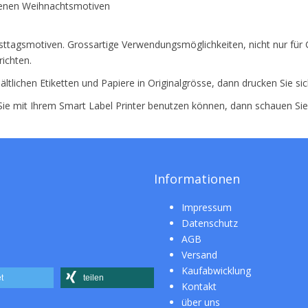
edenen Weihnachtsmotiven
esttagsmotiven. Grossartige Verwendungsmöglichkeiten, nicht nur für 
ichten.
ältlichen Etiketten und Papiere in Originalgrösse, dann drucken Sie si
 Sie mit Ihrem Smart Label Printer benutzen können, dann schauen Si
Informationen
Impressum
Datenschutz
AGB
Versand
Kaufabwicklung
t
teilen
Kontakt
über uns