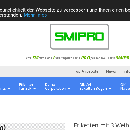
eundlichkeit der Webseite zu verbessern und Ihnen einen b
verstanden.
Mehr Infos
SM
I
PRO
SMIPR
it's
art •
it's
ntelligent
•
it's
fessional
•
it's
Top Angebote
News
Inf
Etiketten
Dymo
DIN A4
OKI
ents
für SLP
Corporation
Etiketten Bögen
Nade
Etiketten mit 3 Wei