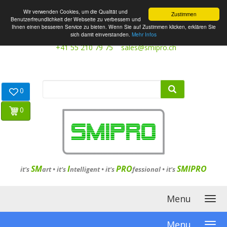
Wir verwenden Cookies, um die Qualität und
Zustimmen
Benutzerfreundlichkeit der Webseite zu verbessern und
Ihnen einen besseren Service zu bieten. Wenn Sie auf Zustimmen klicken, erklären Sie
sich damit einverstanden.
Mehr Infos
+41 55 210 79 75
sales@smipro.ch
0
0
SM
I
PRO
SMIPRO
it's
art •
it's
ntelligent
•
it's
fessional
•
it's
Menu
Menu