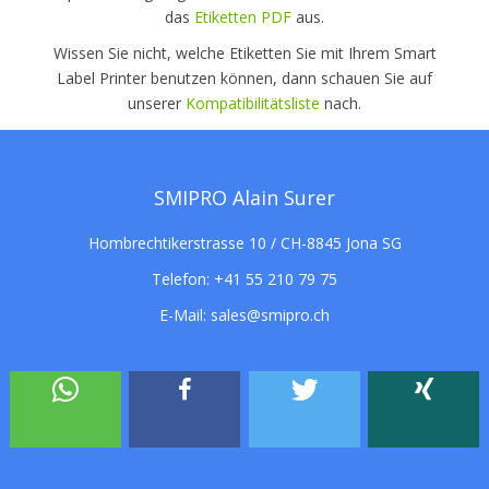
das
Etiketten PDF
aus.
Wissen Sie nicht, welche Etiketten Sie mit Ihrem Smart
Label Printer benutzen können, dann schauen Sie auf
unserer
Kompatibilitätsliste
nach.
SMIPRO Alain Surer
Hombrechtikerstrasse 10 / CH-8845 Jona SG
Telefon:
+41 55 210 79 75
E-Mail:
sales@smipro.ch