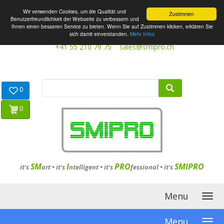
Wir verwenden Cookies, um die Qualität und
Zustimmen
Benutzerfreundlichkeit der Webseite zu verbessern und
Ihnen einen besseren Service zu bieten. Wenn Sie auf Zustimmen klicken, erklären Sie
sich damit einverstanden.
Mehr Infos
+41 55 210 79 75
sales@smipro.ch
0
0
SM
I
PRO
SMIPRO
it's
art •
it's
ntelligent
•
it's
fessional
•
it's
Menu
Menu