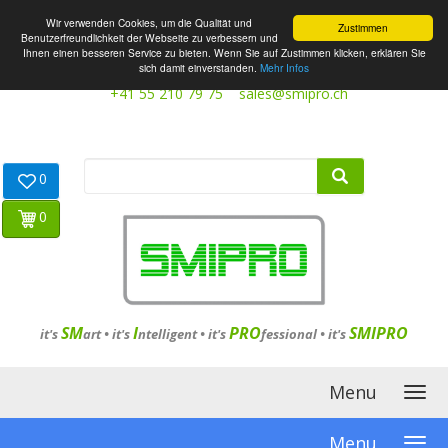
Wir verwenden Cookies, um die Qualität und
Zustimmen
Benutzerfreundlichkeit der Webseite zu verbessern und
Ihnen einen besseren Service zu bieten. Wenn Sie auf Zustimmen klicken, erklären Sie
sich damit einverstanden.
Mehr Infos
+41 55 210 79 75
sales@smipro.ch
0
0
SM
I
PRO
SMIPRO
it's
art •
it's
ntelligent
•
it's
fessional
•
it's
Menu
Menu