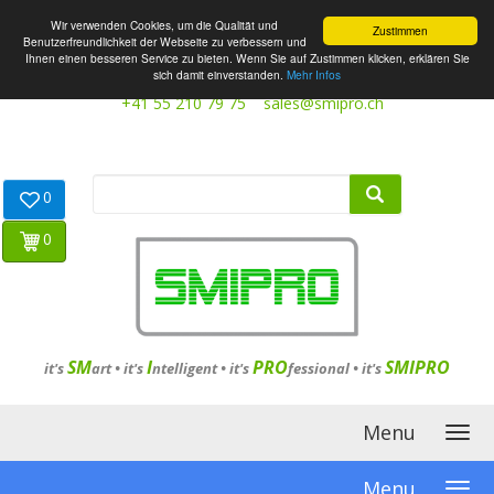
Wir verwenden Cookies, um die Qualität und
Zustimmen
Benutzerfreundlichkeit der Webseite zu verbessern und
Ihnen einen besseren Service zu bieten. Wenn Sie auf Zustimmen klicken, erklären Sie
sich damit einverstanden.
Mehr Infos
+41 55 210 79 75
sales@smipro.ch
0
0
SM
I
PRO
SMIPRO
it's
art •
it's
ntelligent
•
it's
fessional
•
it's
Menu
Menu