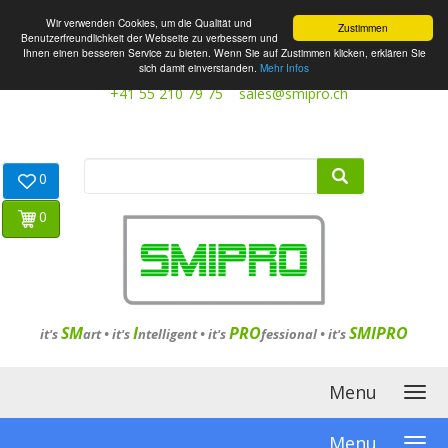
Wir verwenden Cookies, um die Qualität und
Zustimmen
Benutzerfreundlichkeit der Webseite zu verbessern und
Ihnen einen besseren Service zu bieten. Wenn Sie auf Zustimmen klicken, erklären Sie
sich damit einverstanden.
Mehr Infos
+41 55 210 79 75
sales@smipro.ch
0
0
SM
I
PRO
SMIPRO
it's
art •
it's
ntelligent
•
it's
fessional
•
it's
Menu
Menu