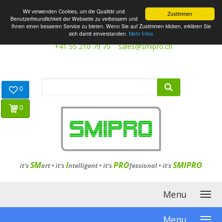
Wir verwenden Cookies, um die Qualität und
Zustimmen
Benutzerfreundlichkeit der Webseite zu verbessern und
Ihnen einen besseren Service zu bieten. Wenn Sie auf Zustimmen klicken, erklären Sie
sich damit einverstanden.
Mehr Infos
+41 55 210 79 75
sales@smipro.ch
0
0
SM
I
PRO
SMIPRO
it's
art •
it's
ntelligent
•
it's
fessional
•
it's
Menu
Menu