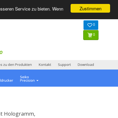
Zustimmen
esseren Service zu bieten. Wenn
0
0
O
os zu den Produkten
Kontakt
Support
Download
Seiko
ldrucker
Precision
mit Hologramm,