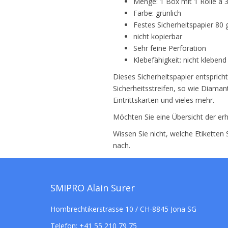
Menge: 1 Box mit 1 Rolle à 
Farbe: grünlich
Festes Sicherheitspapier 80
nicht kopierbar
Sehr feine Perforation
Klebefähigkeit: nicht kleben
Dieses Sicherheitspapier entspricht
Sicherheitsstreifen, so wie Diaman
Eintrittskarten und vieles mehr.
Möchten Sie eine Übersicht der erh
Wissen Sie nicht, welche Etiketten
nach.
SMIPRO Alain Surer
Hombrechtikerstrasse 10 / CH-8845 Jona SG
Telefon:
+41 55 210 79 75