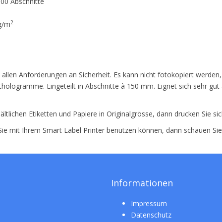
300 Abschnitte
2
 g/m
d
 allen Anforderungen an Sicherheit. Es kann nicht fotokopiert werden,
thologramme. Eingeteilt in Abschnitte à 150 mm. Eignet sich sehr gu
ältlichen Etiketten und Papiere in Originalgrösse, dann drucken Sie si
 Sie mit Ihrem Smart Label Printer benutzen können, dann schauen Si
Informationen
Impressum
Datenschutz