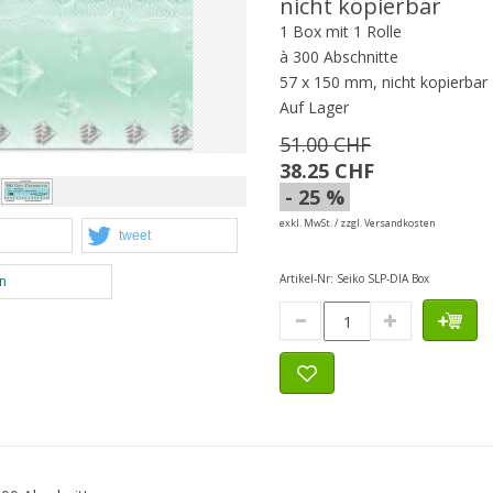
nicht kopierbar
1 Box mit 1 Rolle
à 300 Abschnitte
57 x 150 mm, nicht kopierbar
Auf Lager
51.00 CHF
38.25 CHF
- 25 %
exkl. MwSt. / zzgl. Versandkosten
tweet
Artikel-Nr:
Seiko SLP-DIA Box
en