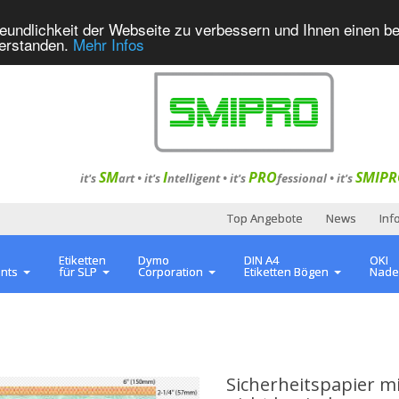
eundlichkeit der Webseite zu verbessern und Ihnen einen b
verstanden.
Mehr Infos
SM
I
PRO
SMIPR
it's
art •
it's
ntelligent
•
it's
fessional
•
it's
Top Angebote
News
Inf
Etiketten
Dymo
DIN A4
OKI
ents
für SLP
Corporation
Etiketten Bögen
Nade
Sicherheitspapier 