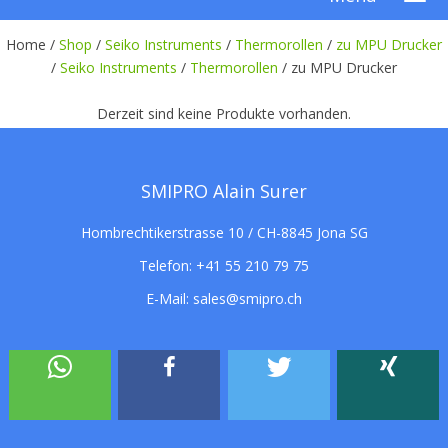
Home /
Shop
/
Seiko Instruments
/
Thermorollen
/
zu MPU Drucker
/
Seiko Instruments
/
Thermorollen
/
zu MPU Drucker
Derzeit sind keine Produkte vorhanden.
SMIPRO Alain Surer
Hombrechtikerstrasse 10 / CH-8845 Jona SG
Telefon:
+41 55 210 79 75
E-Mail:
sales@smipro.ch