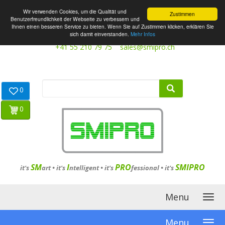
Wir verwenden Cookies, um die Qualität und
Zustimmen
Benutzerfreundlichkeit der Webseite zu verbessern und
Ihnen einen besseren Service zu bieten. Wenn Sie auf Zustimmen klicken, erklären Sie
sich damit einverstanden.
Mehr Infos
+41 55 210 79 75
sales@smipro.ch
0
0
SM
I
PRO
SMIPRO
it's
art •
it's
ntelligent
•
it's
fessional
•
it's
Menu
Menu