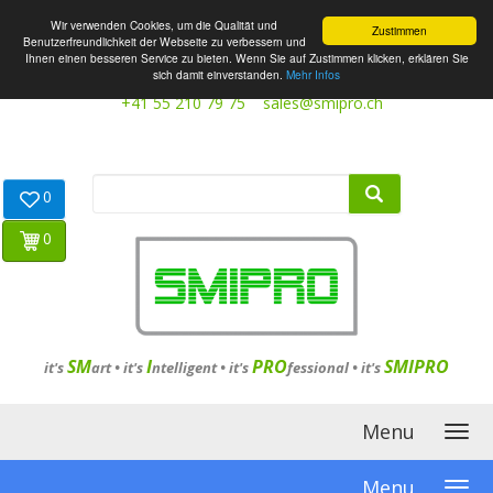
Wir verwenden Cookies, um die Qualität und
Zustimmen
Benutzerfreundlichkeit der Webseite zu verbessern und
Ihnen einen besseren Service zu bieten. Wenn Sie auf Zustimmen klicken, erklären Sie
sich damit einverstanden.
Mehr Infos
+41 55 210 79 75
sales@smipro.ch
0
0
SM
I
PRO
SMIPRO
it's
art •
it's
ntelligent
•
it's
fessional
•
it's
Menu
Menu