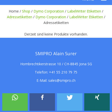
Home /
Shop
/
Dymo Corporation
/
LabelWriter Etiketten
/
Adressetiketten
/
Dymo Corporation
/
LabelWriter Etiketten
/
Adressetiketten
Derzeit sind keine Produkte vorhanden.
SMIPRO Alain Surer
Hombrechtikerstrasse 10 / CH-8845 Jona SG
Telefon:
+41 55 210 79 75
E-Mail:
sales@smipro.ch