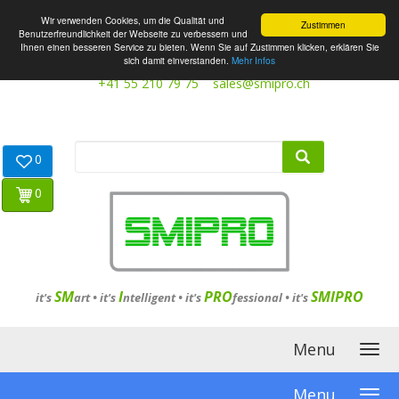
Wir verwenden Cookies, um die Qualität und
Zustimmen
Benutzerfreundlichkeit der Webseite zu verbessern und
Ihnen einen besseren Service zu bieten. Wenn Sie auf Zustimmen klicken, erklären Sie
sich damit einverstanden.
Mehr Infos
+41 55 210 79 75
sales@smipro.ch
0
0
SM
I
PRO
SMIPRO
it's
art •
it's
ntelligent
•
it's
fessional
•
it's
Menu
Menu