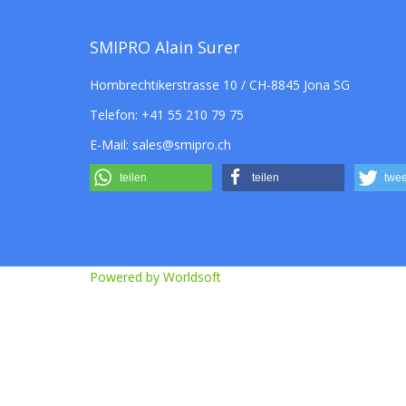
SMIPRO Alain Surer
Hombrechtikerstrasse 10 / CH-8845 Jona SG
Telefon:
+41 55 210 79 75
E-Mail:
sales@smipro.ch
teilen
teilen
twee
Powered by Worldsoft