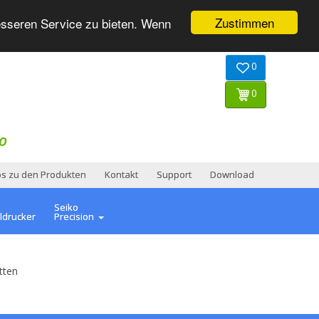
Zustimmen
esseren Service zu bieten. Wenn
0
0
O
os zu den Produkten
Kontakt
Support
Download
Seiko
ldrucker
Precision
tten