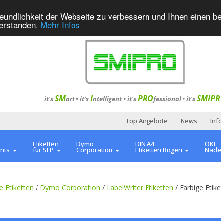
eundlichkeit der Webseite zu verbessern und Ihnen einen b
verstanden.
Mehr Infos
SM
I
PRO
SMIPR
it's
art •
it's
ntelligent
•
it's
fessional
•
it's
Top Angebote
News
Inf
Etiketten
Dymo
DIN A4
OKI
ents
für SLP
Corporation
Etiketten Bögen
Nade
e Etiketten
/
Dymo Corporation
/
LabelWriter Etiketten
/
Farbige Etike