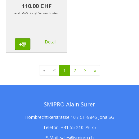
110.00 CHF
exkl. MwSt. / zzgl. Versandkosten
Detail
«
<
1
2
>
»
SMIPRO Alain Surer
Hombrechtikerstrasse 10 / CH-8845 Jona SG
Telefon:
+41 55 210 79 75
E-Mail:
sales@smipro.ch