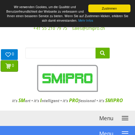
Wir verwenden Cookies, um die Qualität und
Zustimmen
Benutzerfreundlichkeit der Webseite zu verbessern und
Ihnen einen besseren Service zu bieten. Wenn Sie auf Zustimmen klicken, erklären Sie
sich damit einverstanden.
Mehr Infos
+41 55 210 79 75
sales@smipro.ch
0
0
SM
I
PRO
SMIPRO
it's
art •
it's
ntelligent
•
it's
fessional
•
it's
Menu
Menu