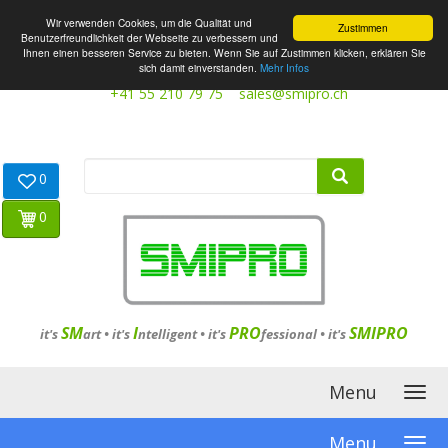
Wir verwenden Cookies, um die Qualität und
Zustimmen
Benutzerfreundlichkeit der Webseite zu verbessern und
Ihnen einen besseren Service zu bieten. Wenn Sie auf Zustimmen klicken, erklären Sie
sich damit einverstanden.
Mehr Infos
+41 55 210 79 75
sales@smipro.ch
0
0
SM
I
PRO
SMIPRO
it's
art •
it's
ntelligent
•
it's
fessional
•
it's
Menu
Menu