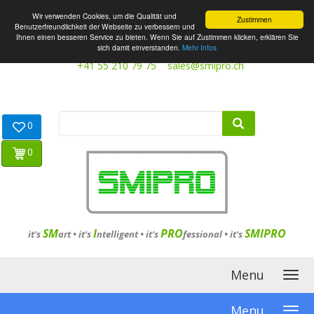
Wir verwenden Cookies, um die Qualität und
Zustimmen
Benutzerfreundlichkeit der Webseite zu verbessern und
Ihnen einen besseren Service zu bieten. Wenn Sie auf Zustimmen klicken, erklären Sie
sich damit einverstanden.
Mehr Infos
+41 55 210 79 75
sales@smipro.ch
0
0
SM
I
PRO
SMIPRO
it's
art •
it's
ntelligent
•
it's
fessional
•
it's
Menu
Menu