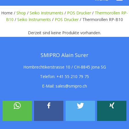
Home /
Shop
/
Seiko Instruments
/
POS Drucker
/
Thermorollen RP-
B10
/
Seiko Instruments
/
POS Drucker
/
Thermorollen RP-B10
Derzeit sind keine Produkte vorhanden.
SMIPRO Alain Surer
Hombrechtikerstrasse 10 / CH-8845 Jona SG
Telefon:
+41 55 210 79 75
E-Mail:
sales@smipro.ch