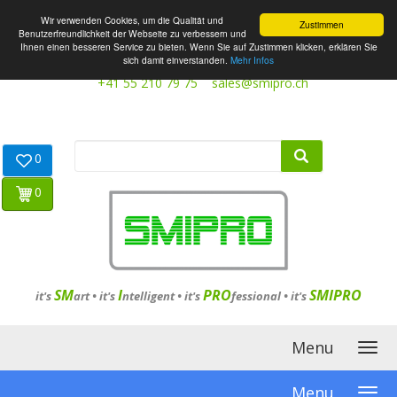
Wir verwenden Cookies, um die Qualität und
Zustimmen
Benutzerfreundlichkeit der Webseite zu verbessern und
Ihnen einen besseren Service zu bieten. Wenn Sie auf Zustimmen klicken, erklären Sie
sich damit einverstanden.
Mehr Infos
+41 55 210 79 75
sales@smipro.ch
0
0
SM
I
PRO
SMIPRO
it's
art •
it's
ntelligent
•
it's
fessional
•
it's
Menu
Menu